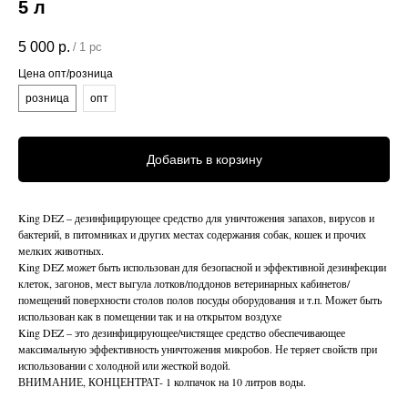
5 л
5 000
р.
/
1 pc
Цена опт/розница
розница
опт
Добавить в корзину
King DEZ – дезинфицирующее средство для уничтожения запахов, вирусов и
бактерий, в питомниках и других местах содержания собак, кошек и прочих
мелких животных.
King DEZ может быть использован для безопасной и эффективной дезинфекции
клеток, загонов, мест выгула лотков/поддонов ветеринарных кабинетов/
помещений поверхности столов полов посуды оборудования и т.п. Может быть
использован как в помещении так и на открытом воздухе
King DEZ – это дезинфицирующее/чистящее средство обеспечивающее
максимальную эффективность уничтожения микробов. Не теряет свойств при
использовании с холодной или жесткой водой.
ВНИМАНИЕ, КОНЦЕНТРАТ- 1 колпачок на 10 литров воды.