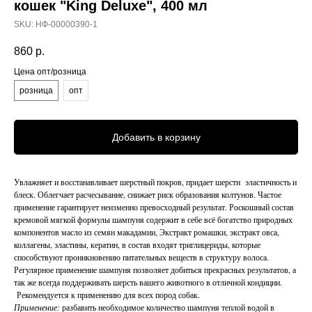
кошек "King Deluxe", 400 мл
SKU:
НФ-00000390-1
860
р.
Цена опт/розница
розница
опт
Добавить в корзину
Увлажняет и восстанавливает шерстный покров, придает шерсти эластичность и
блеск. Облегчает расчесывание, снижает риск образования колтунов. Частое
применение гарантирует неизменно превосходный результат. Роскошный состав
кремовой мягкой формулы шампуня содержит в себе всё богатство природных
компонентов масло из семян макадамии, Экстракт ромашки, экстракт овса,
коллагены, эластины, кератин, в состав входят триглицериды, которые
способствуют проникновению питательных веществ в структуру волоса.
Регулярное применение шампуня позволяет добиться прекрасных результатов, а
так же всегда поддерживать шерсть вашего животного в отличной кондиции.
Рекомендуется к применению для всех пород собак.
Применение:
разбавить необходимое количество шампуня теплой водой в